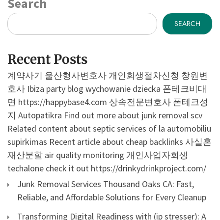
Search
SEARCH
Recent Posts
계약사기
울산형사변호사
개인회생절차신청
창원변
호사
Ibiza party blog
wychowanie dziecka
폰테크비대
면
https://happybase4.com
상속전문변호사
폰테크성
지
Autopatikra
Find out more about junk removal scv
Related content about septic services of la
automobiliu
supirkimas
Recent article about cheap backlinks
사실혼
재산분할
air quality monitoring
개인사업자회생
techalone
check it out
https://drinkydrinkproject.com/
Junk Removal Services Thousand Oaks CA: Fast,
Reliable, and Affordable Solutions for Every Cleanup
Transforming Digital Readiness with (ip stresser): A